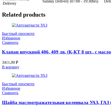
Sunday Delivery (07:00 - 19:30hrs)
Deli
Delivery
Related products
Быстрый просмотр
Избранное
Сравнить
Клапан впускной 406, 409 дв. (К-КТ 8 шт., с ма
3411,00
₽
В корзину
Быстрый просмотр
Избранное
Сравнить
Шайба маслоотражательная коленвала УАЗ, ГАЗ 