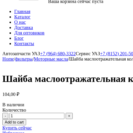
Ваша корзина сейчас пуста
Главная
Каталог
О нас
Доставка
Для оптовиков
Блог
Контакты
Автозапчасти УАЗ
+7 (964) 680-3322
Сервис УАЗ
+7 (8152) 201-5
Home
/
фильтры
/
Моторные масла
/
Шайба маслоотражательная ко
Шайба маслоотражательная к
104,00
₽
В наличии
Количество
Шайба
маслоотражательная
Add to cart
коленвала
Купить сейчас
УАЗ,