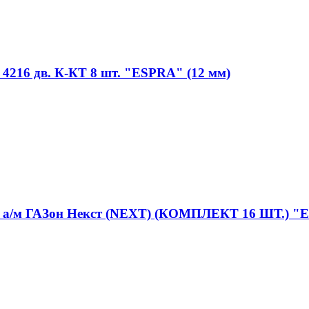
, 4216 дв. К-КТ 8 шт. "ESPRA" (12 мм)
4 а/м ГАЗон Некст (NEXT) (КОМПЛЕКТ 16 ШТ.) 