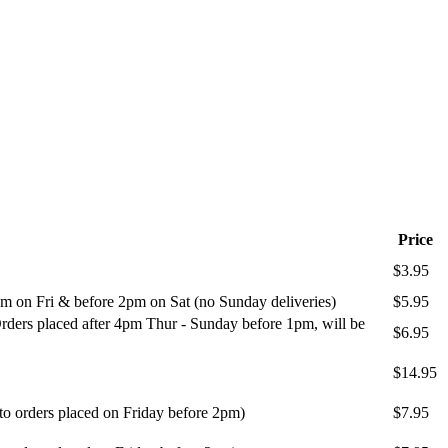
Price
$3.95
m on Fri & before 2pm on Sat (no Sunday deliveries)
$5.95
ders placed after 4pm Thur - Sunday before 1pm, will be
$6.95
$14.95
 to orders placed on Friday before 2pm)
$7.95