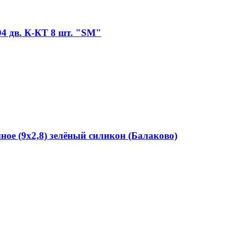
04 дв. К-КТ 8 шт. "SM"
ое (9х2,8) зелёный силикон (Балаково)