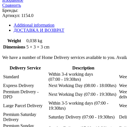
Избранное
ГАЗель
Сравнить
"УМЗ"
Бренды:
quantity
Артикул:
1154.0
Additional information
ДОСТАВКА И ВОЗВРАТ
Weight
0,038 kg
Dimensions
5 × 3 × 3 cm
We have a number of Home Delivery services available to you. Availab
Delivery Service
Description
Within 3-4 working days
Standard
Week
(07:00 - 19:30hrs)
Express Delivery
Next Working Day (08:00 - 18:00hrs)
Week
Premium Delivery -
Week
Next Working Day (07:00 - 19:30hrs)
DPD
del
Within 3-5 working days (07:00 -
Large Parcel Delivery
Week
19:30hrs)
Premium Saturday
Saturday Delivery (07:00 - 19:30hrs)
Deli
Delivery
Premium Sunday