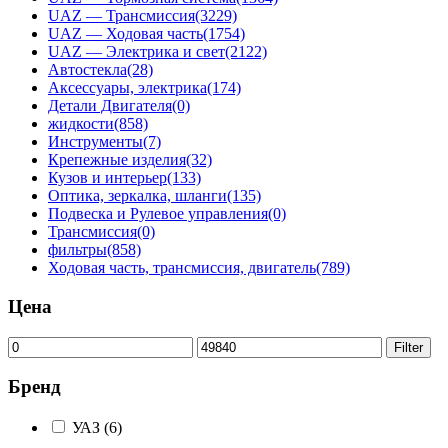
UAZ — Трансмиссия
(3229)
UAZ — Ходовая часть
(1754)
UAZ — Электрика и свет
(2122)
Автостекла
(28)
Аксессуары, электрика
(174)
Детали Двигателя
(0)
жидкости
(858)
Инструменты
(7)
Крепежные изделия
(32)
Кузов и интерьер
(133)
Оптика, зеркалка, шланги
(135)
Подвеска и Рулевое управления
(0)
Трансмиссия
(0)
фильтры
(858)
Ходовая часть, трансмиссия, двигатель
(789)
Цена
Min
Max
Filter
price
price
Бренд
УАЗ
(6)