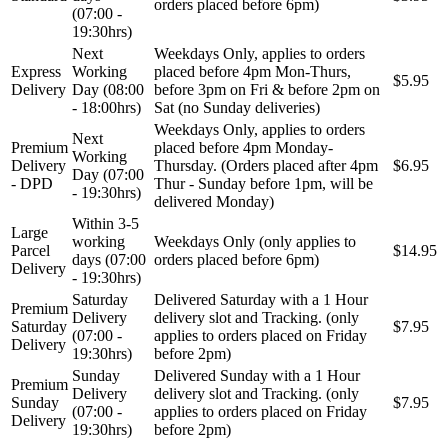
orders placed before 6pm)
(07:00 -
19:30hrs)
Next
Weekdays Only, applies to orders
Express
Working
placed before 4pm Mon-Thurs,
$5.95
Delivery
Day (08:00
before 3pm on Fri & before 2pm on
- 18:00hrs)
Sat (no Sunday deliveries)
Weekdays Only, applies to orders
Next
Premium
placed before 4pm Monday-
Working
Delivery
Thursday. (Orders placed after 4pm
$6.95
Day (07:00
- DPD
Thur - Sunday before 1pm, will be
- 19:30hrs)
delivered Monday)
Within 3-5
Large
working
Weekdays Only (only applies to
Parcel
$14.95
days (07:00
orders placed before 6pm)
Delivery
- 19:30hrs)
Saturday
Delivered Saturday with a 1 Hour
Premium
Delivery
delivery slot and Tracking. (only
Saturday
$7.95
(07:00 -
applies to orders placed on Friday
Delivery
19:30hrs)
before 2pm)
Sunday
Delivered Sunday with a 1 Hour
Premium
Delivery
delivery slot and Tracking. (only
Sunday
$7.95
(07:00 -
applies to orders placed on Friday
Delivery
19:30hrs)
before 2pm)