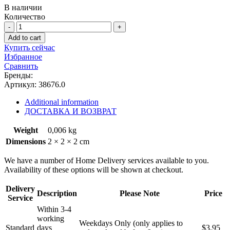
В наличии
Количество
Колпачки
маслосъемные
Add to cart
дв.IVECO
Купить сейчас
УАЗ
Избранное
ПАТРИОТ
Сравнить
(1
Бренды:
ШТ.)
Артикул:
38676.0
"IVECO"
quantity
Additional information
ДОСТАВКА И ВОЗВРАТ
Weight
0,006 kg
Dimensions
2 × 2 × 2 cm
We have a number of Home Delivery services available to you.
Availability of these options will be shown at checkout.
Delivery
Description
Please Note
Price
Service
Within 3-4
working
Weekdays Only (only applies to
Standard
days
$3.95