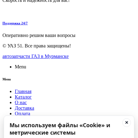
Скорость и надежность для вас!
Поддержка 24/7
Оперативно решим ваши вопросы
©
УАЗ 51
. Все права защищены!
автозапчасти ГАЗ в Мурманске
Menu
Menu
Главная
Каталог
О нас
Доставка
Оплата
Для оптовиков
×
Мы используем файлы «Cookie» и
Сервис центр УАЗ
Блог
метрические системы
Контакты