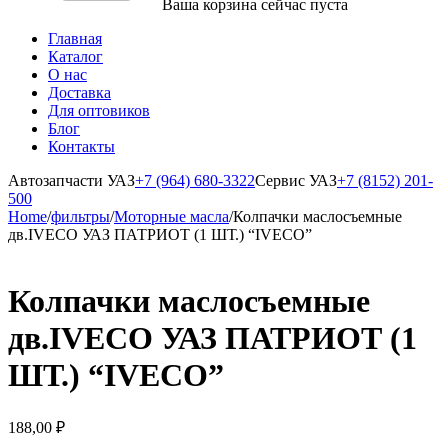
Ваша корзина сейчас пуста
Главная
Каталог
О нас
Доставка
Для оптовиков
Блог
Контакты
Автозапчасти УАЗ
+7 (964) 680-3322
Сервис УАЗ
+7 (8152) 201-
500
Home
/
фильтры
/
Моторные масла
/
Колпачки маслосъемные
дв.IVECO УАЗ ПАТРИОТ (1 ШТ.) “IVECO”
Колпачки маслосъемные
дв.IVECO УАЗ ПАТРИОТ (1
ШТ.) “IVECO”
188,00
₽